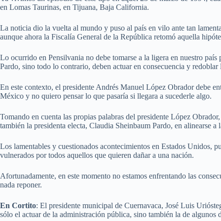
en Lomas Taurinas, en Tijuana, Baja California.
La noticia dio la vuelta al mundo y puso al país en vilo ante tan lamen
aunque ahora la Fiscalía General de la República retomó aquella hipótes
Lo ocurrido en Pensilvania no debe tomarse a la ligera en nuestro país 
Pardo, sino todo lo contrario, deben actuar en consecuencia y redoblar
En este contexto, el presidente Andrés Manuel López Obrador debe ent
México y no quiero pensar lo que pasaría si llegara a sucederle algo.
Tomando en cuenta las propias palabras del presidente López Obrador, en
también la presidenta electa, Claudia Sheinbaum Pardo, en alinearse a 
Los lamentables y cuestionados acontecimientos en Estados Unidos, pu
vulnerados por todos aquellos que quieren dañar a una nación.
Afortunadamente, en este momento no estamos enfrentando las consecue
nada reponer.
En Cortito
: El presidente municipal de Cuernavaca, José Luis Uriósteg
sólo el actuar de la administración pública, sino también la de algunos 