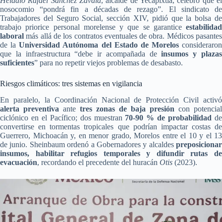
Heladio Rafael Sánchez Zavala
, alcalde de Yecapixtla, celebró que el
nosocomio “pondrá fin a décadas de rezago”. El sindicato de
Trabajadores del Seguro Social, sección XIV, pidió que la bolsa de
trabajo priorice personal morelense y que se garantice
estabilidad
laboral
más allá de los contratos eventuales de obra. Médicos pasantes
de la
Universidad Autónoma del Estado de Morelos
consideraron
que la infraestructura “debe ir acompañada de
insumos y plaza
suficientes
” para no repetir viejos problemas de desabasto.
Riesgos climáticos: tres sistemas en vigilancia
En paralelo, la Coordinación Nacional de Protección Civil activó
alerta preventiva
ante
tres zonas de baja presión
con potencial
ciclónico en el Pacífico; dos muestran
70-90 % de probabilidad
d
convertirse en tormentas tropicales que podrían impactar costas de
Guerrero, Michoacán y, en menor grado, Morelos entre el 10 y el 13
de junio. Sheinbaum ordenó a Gobernadores y alcaldes
preposicionar
insumos, habilitar refugios temporales y difundir rutas de
evacuación
, recordando el precedente del huracán
Otis
(2023).