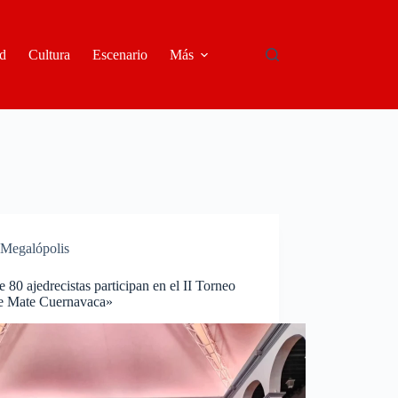
d
Cultura
Escenario
Más
Megalópolis
 80 ajedrecistas participan en el II Torneo
e Mate Cuernavaca»