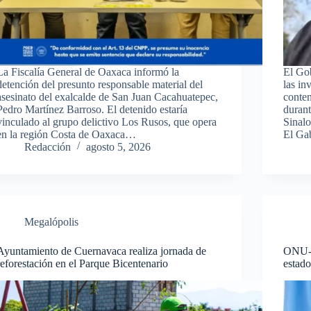
La Fiscalía General de Oaxaca informó la
El Go
detención del presunto responsable material del
las in
asesinato del exalcalde de San Juan Cacahuatepec,
conte
Pedro Martínez Barroso. El detenido estaría
durant
vinculado al grupo delictivo Los Rusos, que opera
Sinal
en la región Costa de Oaxaca…
El Ga
Redacción
agosto 5, 2026
Megalópolis
Ayuntamiento de Cuernavaca realiza jornada de
ONU-D
reforestación en el Parque Bicentenario
estado