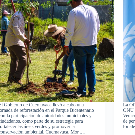
El Gobierno de Cuernavaca llevó a cabo una
La Of
jornada de reforestación en el Parque Bicentenario
ONU p
con la participación de autoridades municipales y
Verac
ciudadanos, como parte de su estrategia para
de pe
fortalecer las áreas verdes y promover la
fortal
conservación ambiental. Cuernavaca, Mor.,…