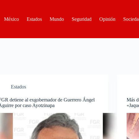
México
Estados
Mundo
Seguridad
Opinión
Socieda
Estados
FGR detiene al exgobernador de Guerrero Ángel
Más de
Aguirre por caso Ayotzinapa
«Jaqu