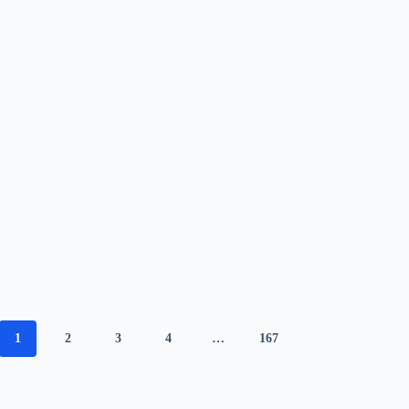
1
2
3
4
…
167