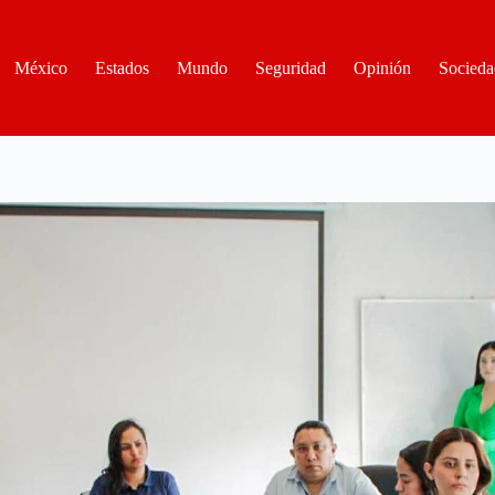
México
Estados
Mundo
Seguridad
Opinión
Socieda