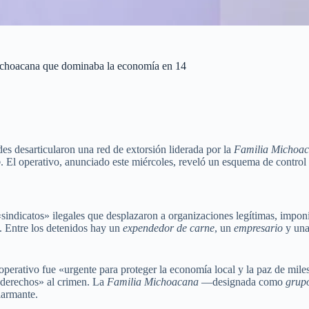
Michoacana que dominaba la economía en 14
des desarticularon una red de extorsión liderada por la
Familia Michoa
o
. El operativo, anunciado este miércoles, reveló un esquema de control
 «sindicatos» ilegales que desplazaron a organizaciones legítimas, impo
ó. Entre los detenidos hay un
expendedor de carne
, un
empresario
y un
l operativo fue «urgente para proteger la economía local y la paz de mil
 «derechos» al crimen. La
Familia Michoacana
—designada como
grupo
larmante.