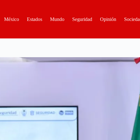
México
Estados
Mundo
Seguridad
Opinión
Socieda