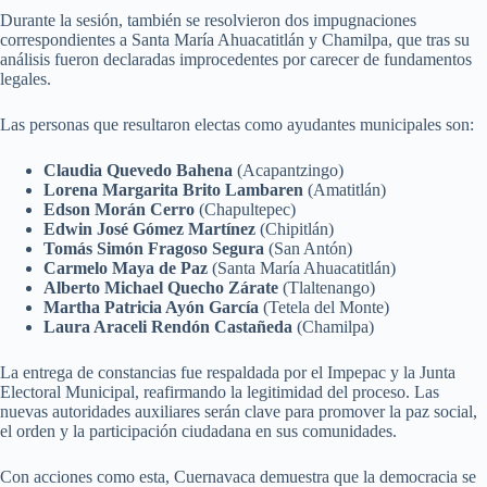
Durante la sesión, también se resolvieron dos impugnaciones
correspondientes a Santa María Ahuacatitlán y Chamilpa, que tras su
análisis fueron declaradas improcedentes por carecer de fundamentos
legales.
Las personas que resultaron electas como ayudantes municipales son:
Claudia Quevedo Bahena
(Acapantzingo)
Lorena Margarita Brito Lambaren
(Amatitlán)
Edson Morán Cerro
(Chapultepec)
Edwin José Gómez Martínez
(Chipitlán)
Tomás Simón Fragoso Segura
(San Antón)
Carmelo Maya de Paz
(Santa María Ahuacatitlán)
Alberto Michael Quecho Zárate
(Tlaltenango)
Martha Patricia Ayón García
(Tetela del Monte)
Laura Araceli Rendón Castañeda
(Chamilpa)
La entrega de constancias fue respaldada por el Impepac y la Junta
Electoral Municipal, reafirmando la legitimidad del proceso. Las
nuevas autoridades auxiliares serán clave para promover la paz social,
el orden y la participación ciudadana en sus comunidades.
Con acciones como esta, Cuernavaca demuestra que la democracia se