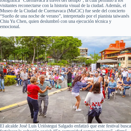
fotográfica “Cuernavaca a través del tiempo”, la cual permitió a los
visitantes reconectarse con la historia visual de la ciudad. Además, el
Museo de la Ciudad de Cuernavaca (MuCiC) fue sede del concierto
“Sueño de una noche de verano”, interpretado por el pianista taiwanés
Chiu Yu Chen, quien deslumbró con una ejecución técnica y
emocional.
El alcalde José Luis Urióstegui Salgado enfatizó que este festival busca