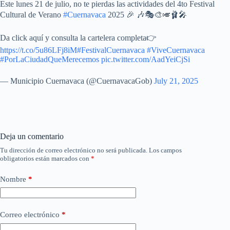
Este lunes 21 de julio, no te pierdas las actividades del 4to Festival
Cultural de Verano
#Cuernavaca
2025 🎉 🎶🎭🎨🎺🩰🎤
Da click aquí y consulta la cartelera completa👉
https://t.co/5u86LFj8iM
#FestivalCuernavaca
#ViveCuernavaca
#PorLaCiudadQueMerecemos
pic.twitter.com/AadYeiCjSi
— Municipio Cuernavaca (@CuernavacaGob)
July 21, 2025
Deja un comentario
Tu dirección de correo electrónico no será publicada.
Los campos
obligatorios están marcados con
*
Nombre
*
Correo electrónico
*