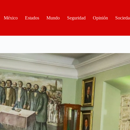
México
Estados
Mundo
Seguridad
Opinión
Socieda