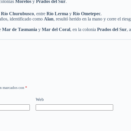
 colonias
Morelos
y
Prados del Sur
.
a Río Churubusco
, entre
Río Lerma
y
Río Ometepec
.
años, identificado como
Alan
, resultó herido en la mano y corre el rie
re
Mar de Tasmania
y
Mar del Coral
, en la colonia
Prados del Sur
, 
án marcados con
*
Web