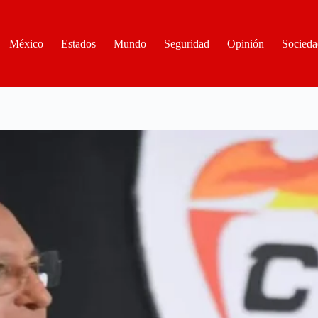
México
Estados
Mundo
Seguridad
Opinión
Socieda