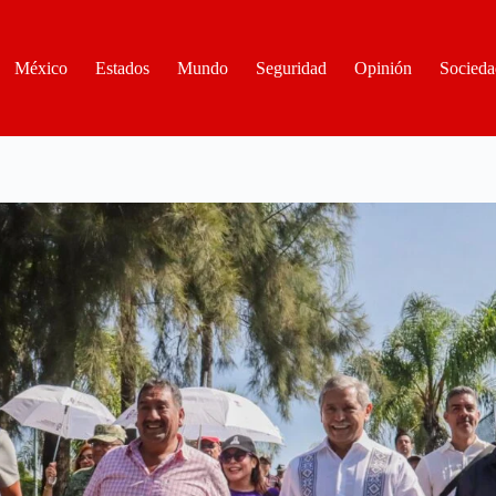
México
Estados
Mundo
Seguridad
Opinión
Socieda