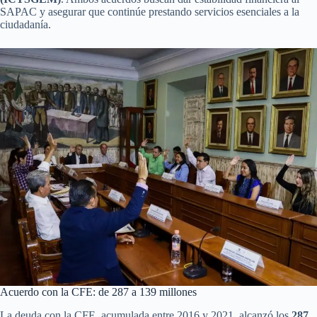
SAPAC y asegurar que continúe prestando servicios esenciales a la
ciudadanía.
Acuerdo con la CFE: de 287 a 139 millones
La deuda con la CFE, acumulada entre 2016 y 2021, alcanzó los
287