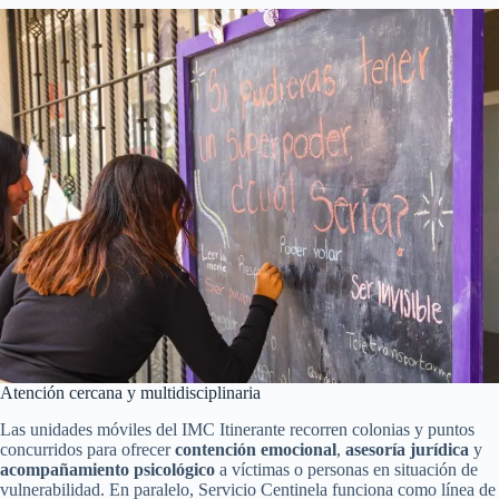
Atención cercana y multidisciplinaria
Las unidades móviles del IMC Itinerante recorren colonias y puntos
concurridos para ofrecer
contención emocional
,
asesoría jurídica
y
acompañamiento psicológico
a víctimas o personas en situación de
vulnerabilidad. En paralelo, Servicio Centinela funciona como línea de