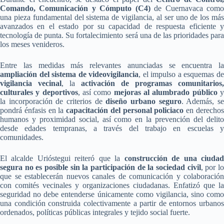
Comando, Comunicación y Cómputo (C4)
de Cuernavaca com
una pieza fundamental del sistema de vigilancia, al ser uno de los más
avanzados en el estado por su capacidad de respuesta eficiente y
tecnología de punta. Su fortalecimiento será una de las prioridades para
los meses venideros.
Entre las medidas más relevantes anunciadas se encuentra la
ampliación del sistema de videovigilancia
, el impulso a esquemas d
vigilancia vecinal
, la
activación de programas comunitarios,
culturales y deportivos
, así como
mejoras al alumbrado público
la incorporación de criterios de
diseño urbano seguro
. Además, s
pondrá énfasis en la
capacitación del personal policiaco
en derecho
humanos y proximidad social, así como en la prevención del delito
desde edades tempranas, a través del trabajo en escuelas y
comunidades.
El alcalde Urióstegui reiteró que la
construcción de una ciuda
segura no es posible sin la participación de la sociedad civil
, por l
que se establecerán nuevos canales de comunicación y colaboración
con comités vecinales y organizaciones ciudadanas. Enfatizó que la
seguridad no debe entenderse únicamente como vigilancia, sino como
una condición construida colectivamente a partir de entornos urbanos
ordenados, políticas públicas integrales y tejido social fuerte.