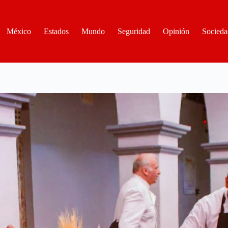
México
Estados
Mundo
Seguridad
Opinión
Socieda