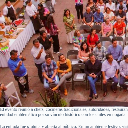
El evento reunió a chefs, cocineras tradicionales, autoridades, resta
entidad emblemática por su vínculo histórico con los chiles en nogada.
La entrada fue gratuita y abierta al público. En un ambiente festivo, vi