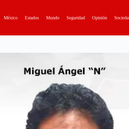
México
Estados
Mundo
Seguridad
Opinión
Socieda