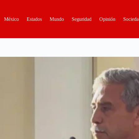
México
Estados
Mundo
Seguridad
Opinión
Socieda