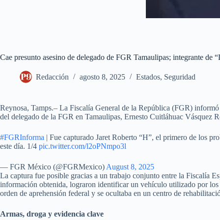
Cae presunto asesino de delegado de FGR Tamaulipas; integrante de “L
Redacción
agosto 8, 2025
Estados
,
Seguridad
Reynosa, Tamps.– La Fiscalía General de la República (FGR) informó la
del delegado de la FGR en Tamaulipas, Ernesto Cuitláhuac Vásquez R
#FGRInforma
| Fue capturado Jaret Roberto “H”, el primero de los pro
este día. 1/4
pic.twitter.com/l2oPNmpo3l
— FGR México (@FGRMexico)
August 8, 2025
La captura fue posible gracias a un trabajo conjunto entre la Fiscalía 
información obtenida, lograron identificar un vehículo utilizado por lo
orden de aprehensión federal y se ocultaba en un centro de rehabilitaci
Armas, droga y evidencia clave