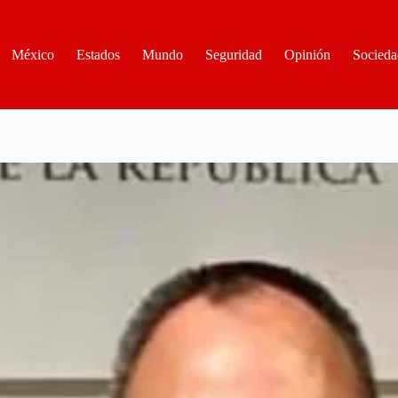
México
Estados
Mundo
Seguridad
Opinión
Socieda