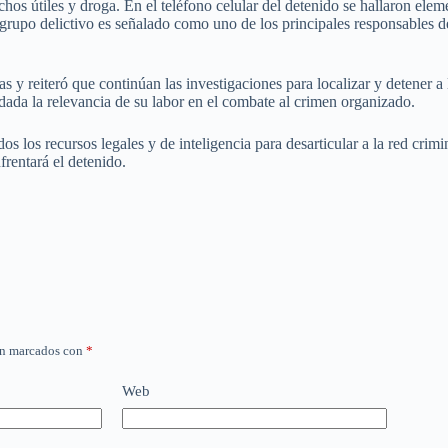
chos útiles y droga. En el teléfono celular del detenido se hallaron ele
 grupo delictivo es señalado como uno de los principales responsables d
s y reiteró que continúan las investigaciones para localizar y detener
, dada la relevancia de su labor en el combate al crimen organizado.
 los recursos legales y de inteligencia para desarticular a la red crimi
frentará el detenido.
án marcados con
*
Web