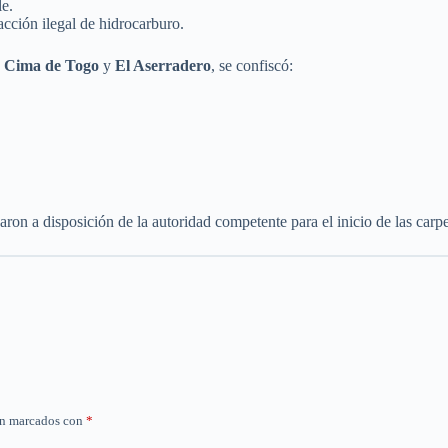
le.
racción ilegal de hidrocarburo.
,
Cima de Togo
y
El Aserradero
, se confiscó:
ron a disposición de la autoridad competente para el inicio de las carpe
án marcados con
*