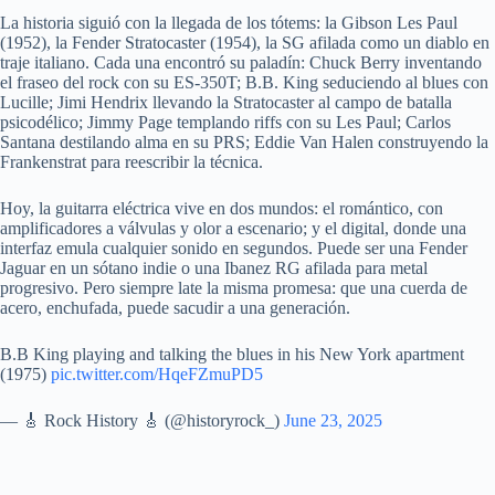
La historia siguió con la llegada de los tótems: la Gibson Les Paul
(1952), la Fender Stratocaster (1954), la SG afilada como un diablo en
traje italiano. Cada una encontró su paladín: Chuck Berry inventando
el fraseo del rock con su ES-350T; B.B. King seduciendo al blues con
Lucille; Jimi Hendrix llevando la Stratocaster al campo de batalla
psicodélico; Jimmy Page templando riffs con su Les Paul; Carlos
Santana destilando alma en su PRS; Eddie Van Halen construyendo la
Frankenstrat para reescribir la técnica.
Hoy, la guitarra eléctrica vive en dos mundos: el romántico, con
amplificadores a válvulas y olor a escenario; y el digital, donde una
interfaz emula cualquier sonido en segundos. Puede ser una Fender
Jaguar en un sótano indie o una Ibanez RG afilada para metal
progresivo. Pero siempre late la misma promesa: que una cuerda de
acero, enchufada, puede sacudir a una generación.
B.B King playing and talking the blues in his New York apartment
(1975)
pic.twitter.com/HqeFZmuPD5
— 🎸 Rock History 🎸 (@historyrock_)
June 23, 2025