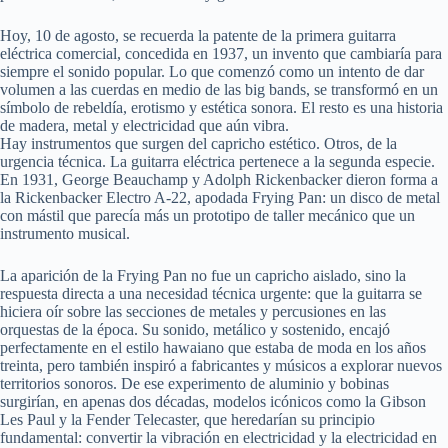
Hoy, 10 de agosto, se recuerda la patente de la primera guitarra
eléctrica comercial, concedida en 1937, un invento que cambiaría para
siempre el sonido popular. Lo que comenzó como un intento de dar
volumen a las cuerdas en medio de las big bands, se transformó en un
símbolo de rebeldía, erotismo y estética sonora. El resto es una historia
de madera, metal y electricidad que aún vibra.
Hay instrumentos que surgen del capricho estético. Otros, de la
urgencia técnica. La guitarra eléctrica pertenece a la segunda especie.
En 1931, George Beauchamp y Adolph Rickenbacker dieron forma a
la Rickenbacker Electro A-22, apodada Frying Pan: un disco de metal
con mástil que parecía más un prototipo de taller mecánico que un
instrumento musical.
La aparición de la Frying Pan no fue un capricho aislado, sino la
respuesta directa a una necesidad técnica urgente: que la guitarra se
hiciera oír sobre las secciones de metales y percusiones en las
orquestas de la época. Su sonido, metálico y sostenido, encajó
perfectamente en el estilo hawaiano que estaba de moda en los años
treinta, pero también inspiró a fabricantes y músicos a explorar nuevos
territorios sonoros. De ese experimento de aluminio y bobinas
surgirían, en apenas dos décadas, modelos icónicos como la Gibson
Les Paul y la Fender Telecaster, que heredarían su principio
fundamental: convertir la vibración en electricidad y la electricidad en