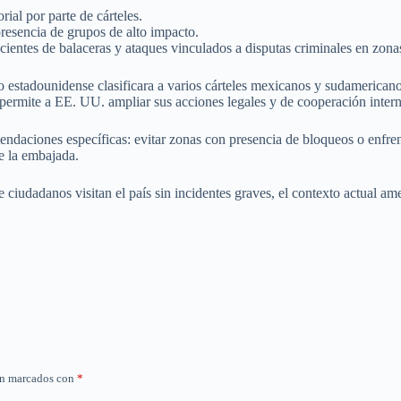
ial por parte de cárteles.
resencia de grupos de alto impacto.
ntes de balaceras y ataques vinculados a disputas criminales en zonas 
no estadounidense clasificara a varios cárteles mexicanos y sudameri
, permite a EE. UU. ampliar sus acciones legales y de cooperación intern
endaciones específicas: evitar zonas con presencia de bloqueos o enfren
e la embajada.
iudadanos visitan el país sin incidentes graves, el contexto actual ame
án marcados con
*