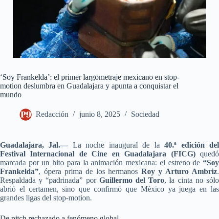
‘Soy Frankelda’: el primer largometraje mexicano en stop-
motion deslumbra en Guadalajara y apunta a conquistar el
mundo
Redacción
junio 8, 2025
Sociedad
Guadalajara, Jal.—
La noche inaugural de la
40.ª edición de
Festival Internacional de Cine en Guadalajara (FICG)
qued
marcada por un hito para la animación mexicana: el estreno de
“Soy
Frankelda”
, ópera prima de los hermanos
Roy y Arturo Ambriz
Respaldada y “padrinada” por
Guillermo del Toro
, la cinta no sól
abrió el certamen, sino que confirmó que México ya juega en las
grandes ligas del stop-motion.
De pitch rechazado a fenómeno global