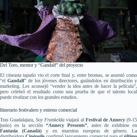
Del Toro, mentor y “Gandalf” del proyecto
El cineasta tapatío vio el corte final y, entre bromas, se asumió como
“el
Gandalf
” de los jóvenes directores, guiándolos en distribución 
marketing. Les aconsejó “vender la idea antes de hacer la película”,
pero celebró el resultado como una prueba de que el talento local
puede rivalizar con los grandes estudios.
Itinerario festivalero y estreno comercial
Tras Guadalajara,
Soy Frankelda
viajará al
Festival de Annecy
(9-1
junio) en la sección
“Annecy Presents”
, antes de exhibirse en
Fantasia (Canadá)
y en muestras europeas de género. La
distribuidora
Cinépolis
confirmó lanzamiento comercial para el
últim