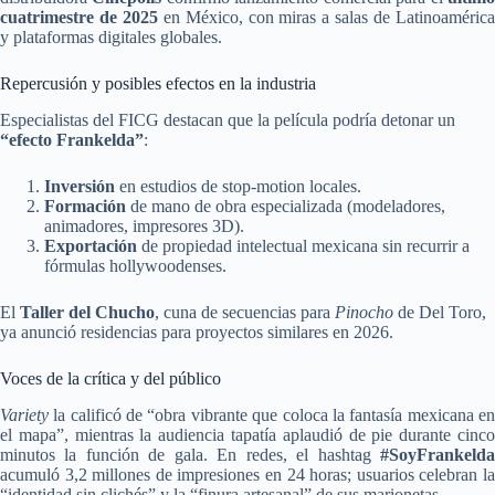
cuatrimestre de 2025
en México, con miras a salas de Latinoaméric
y plataformas digitales globales.
Repercusión y posibles efectos en la industria
Especialistas del FICG destacan que la película podría detonar un
“efecto Frankelda”
:
Inversión
en estudios de stop-motion locales.
Formación
de mano de obra especializada (modeladores,
animadores, impresores 3D).
Exportación
de propiedad intelectual mexicana sin recurrir a
fórmulas hollywoodenses.
El
Taller del Chucho
, cuna de secuencias para
Pinocho
de Del Toro,
ya anunció residencias para proyectos similares en 2026.
Voces de la crítica y del público
Variety
la calificó de “obra vibrante que coloca la fantasía mexicana en
el mapa”, mientras la audiencia tapatía aplaudió de pie durante cinco
minutos la función de gala. En redes, el hashtag
#SoyFrankelda
acumuló 3,2 millones de impresiones en 24 horas; usuarios celebran la
“identidad sin clichés” y la “finura artesanal” de sus marionetas.