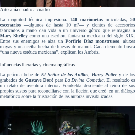
Artesanía cuadro a cuadro
La magnitud técnica impresiona:
140 marionetas
articuladas,
5
escenarios
—algunos de hasta 10 m²— y cientos de accesorios
fabricados a mano dan vida a un universo gótico que reimagina a
Mary Shelley
como una escritora fantasma mexicana del siglo XIX
Entre sus enemigos se alza un
Porfirio Díaz monstruoso
, aluxe
mayas y una ceiba hecha de huesos de mamut. Cada elemento busca
“una nueva estética mexicana”, explican los Ambriz.
Influencias literarias y cinematográficas
La película bebe de
El Señor de los Anillos
,
Harry Potter
y de lo
grabados de
Gustave Doré
para
La Divina Comedia
. El resultado e
un relato de aventura interior: Frankelda desciende al reino de sus
propios sustos para reconciliarse con la ficción que creó, en un diálogo
metafórico sobre la frustración de las autoras invisibilizadas.