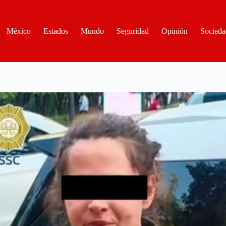
México
Estados
Mundo
Seguridad
Opinión
Socieda