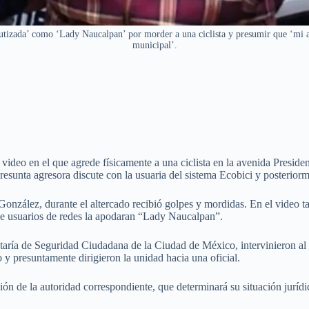
tizada’ como ‘Lady Naucalpan’ por morder a una ciclista y presumir que ‘mi ab
municipal’.
video en el que agrede físicamente a una ciclista en la avenida Preside
unta agresora discute con la usuaria del sistema Ecobici y posteriorme
González, durante el altercado recibió golpes y mordidas. En el video t
ue usuarios de redes la apodaran “Lady Naucalpan”.
retaría de Seguridad Ciudadana de la Ciudad de México, intervinieron al 
o y presuntamente dirigieron la unidad hacia una oficial.
ión de la autoridad correspondiente, que determinará su situación juríd