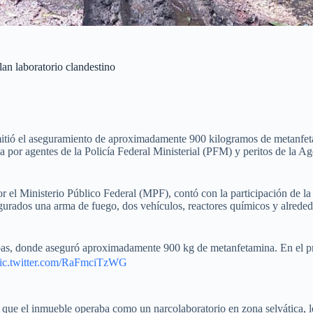
an laboratorio clandestino
mitió el aseguramiento de aproximadamente 900 kilogramos de metanfeta
a por agentes de la Policía Federal Ministerial (PFM) y peritos de la 
r el Ministerio Público Federal (MPF), contó con la participación de la
urados una arma de fuego, dos vehículos, reactores químicos y alreded
pas, donde aseguró aproximadamente 900 kg de metanfetamina. En el pre
ic.twitter.com/RaFmciTzWG
e que el inmueble operaba como un narcolaboratorio en zona selvática, l