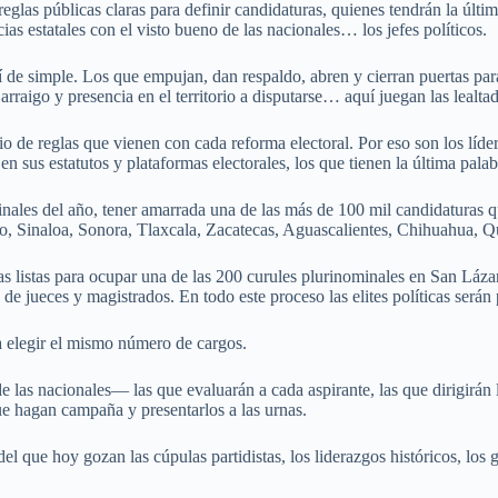
reglas públicas claras para definir candidaturas, quienes tendrán la últi
ncias estatales con el visto bueno de las nacionales… los jefes políticos.
así de simple. Los que empujan, dan respaldo, abren y cierran puertas p
raigo y presencia en el territorio a disputarse… aquí juegan las lealtad
o de reglas que vienen con cada reforma electoral. Por eso son los lídere
n sus estatutos y plataformas electorales, los que tienen la última palab
finales del año, tener amarrada una de las más de 100 mil candidaturas q
 Sinaloa, Sonora, Tlaxcala, Zacatecas, Aguascalientes, Chihuahua, Q
as listas para ocupar una de las 200 curules plurinominales en San Lázar
e jueces y magistrados. En todo este proceso las elites políticas serán
a elegir el mismo número de cargos.
l de las nacionales— las que evaluarán a cada aspirante, las que dirigirán
que hagan campaña y presentarlos a las urnas.
el que hoy gozan las cúpulas partidistas, los liderazgos históricos, los 