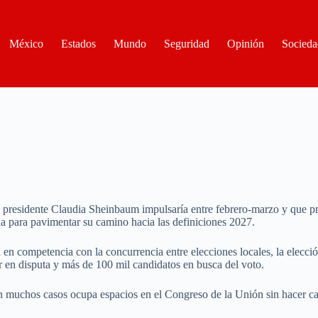
México
Estados
Mundo
Seguridad
Opinión
Socieda
presidente Claudia Sheinbaum impulsaría entre febrero-marzo y que prev
na para pavimentar su camino hacia las definiciones 2027.
 en competencia con la concurrencia entre elecciones locales, la elecci
r en disputa y más de 100 mil candidatos en busca del voto.
 en muchos casos ocupa espacios en el Congreso de la Unión sin hacer 