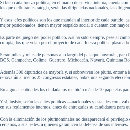
Si bien cada fuerza política, en el marco de su vida interna, cuenta con 
los que definirán estrategia, serán las dirigencias nacionales, las dirige
Y esos jefes políticos son los que mandan al interior de cada partido, 
mejor posicionados, tienen mayor respaldo social o cuentan con mayor ar
Es parte del juego del poder político. Así ha sido siempre, pese al cambi
cumpla, los que velan por el proyecto de cada fuerza política plasmado e
Serán miles y miles de personas a lo largo del país que buscarán, para 
BCS, Campeche, Colima, Guerrero, Michoacán, Nayarit, Quintana Roo,
Además 300 diputados de mayoría y, si sobreviven los pluris, entrar a l
renovarán al menos 25 congresos estatales, habrá una segunda elección d
En algunas entidades los ciudadanos recibirán más de 10 papeletas par
Y sí, insisto, serán las elites políticas —nacionales y estatales con ava
en sus reglamentos internos, antes de entregarles su candidatura para 
Con la eliminación de los plurinominales no desaparecerá el privilegio d
cercanos, a sus leales, a quienes garanticen la defensa de sus intereses.