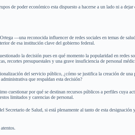
grupos de poder económico esta dispuesto a hacerse a un lado ni a dejar d
ga —una reconocida influencer de redes sociales en temas de salud—,
terior de esa institución clave del gobierno federal.
cuestionado la decisión pues en qué momento la popularidad en redes soc
cas, recortes presupuestales y una grave insuficiencia de personal méd
fesionalización del servicio público, ¿cómo se justifica la creación de un
a administrativa que respaldan esta decisión?
mo cuestionar por qué se destinan recursos públicos a perfiles cuya act
tos limitados y carencias de personal.
el Secretario de Salud, si está plenamente al tanto de esta designación y
atentos.