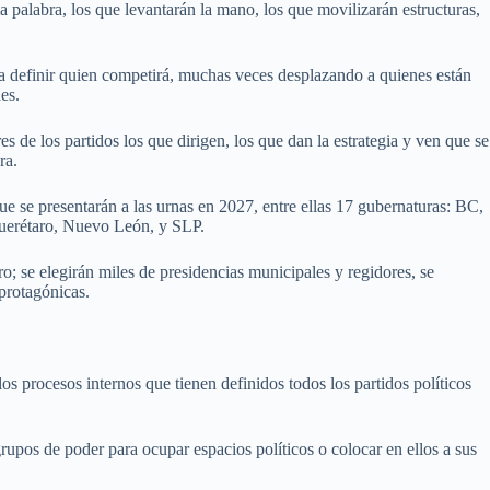
ma palabra, los que levantarán la mano, los que movilizarán estructuras,
ara definir quien competirá, muchas veces desplazando a quienes están
es.
s de los partidos los que dirigen, los que dan la estrategia y ven que se
ra.
ue se presentarán a las urnas en 2027, entre ellas 17 gubernaturas: BC,
uerétaro, Nuevo León, y SLP.
o; se elegirán miles de presidencias municipales y regidores, se
 protagónicas.
 los procesos internos que tienen definidos todos los partidos políticos
grupos de poder para ocupar espacios políticos o colocar en ellos a sus