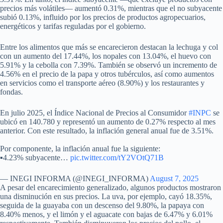
precios más volátiles— aumentó 0.31%, mientras que el no subyacente
subió 0.13%, influido por los precios de productos agropecuarios,
energéticos y tarifas reguladas por el gobierno.
Entre los alimentos que más se encarecieron destacan la lechuga y col
con un aumento del 17.44%, los nopales con 13.04%, el huevo con
5.91% y la cebolla con 7.39%. También se observó un incremento de
4.56% en el precio de la papa y otros tubérculos, así como aumentos
en servicios como el transporte aéreo (8.90%) y los restaurantes y
fondas.
En julio 2025, el Índice Nacional de Precios al Consumidor
#INPC
se
ubicó en 140.780 y representó un aumento de 0.27% respecto al mes
anterior. Con este resultado, la inflación general anual fue de 3.51%.
Por componente, la inflación anual fue la siguiente:
▪️4.23% subyacente…
pic.twitter.com/tY2VOtQ71B
— INEGI INFORMA (@INEGI_INFORMA)
August 7, 2025
A pesar del encarecimiento generalizado, algunos productos mostraron
una disminución en sus precios. La uva, por ejemplo, cayó 18.35%,
seguida de la guayaba con un descenso del 9.80%, la papaya con
8.40% menos, y el limón y el aguacate con bajas de 6.47% y 6.01%