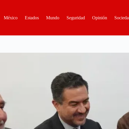
México
Estados
Mundo
Seguridad
Opinión
Socieda