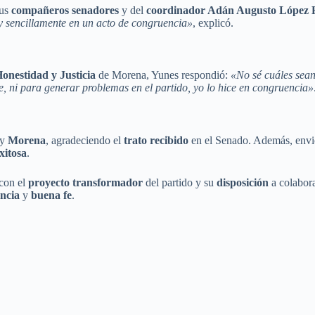
sus
compañeros senadores
y del
coordinador Adán Augusto López
 y sencillamente en un acto de congruencia»
, explicó.
onestidad y Justicia
de Morena, Yunes respondió:
«No sé cuáles sean
ie, ni para generar problemas en el partido, yo lo hice en congruencia»
y
Morena
, agradeciendo el
trato recibido
en el Senado. Además, env
xitosa
.
con el
proyecto transformador
del partido y su
disposición
a colabor
ncia
y
buena fe
.