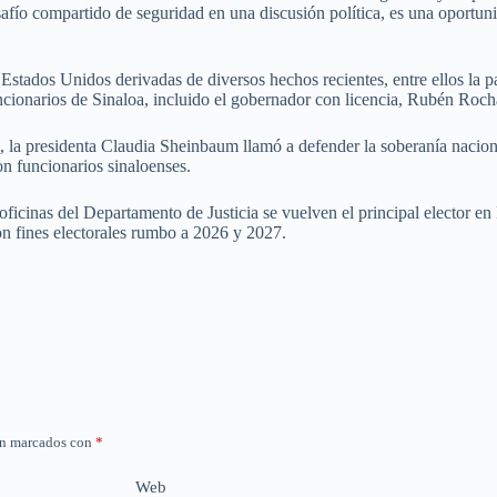
fío compartido de seguridad en una discusión política, es una oportunid
stados Unidos derivadas de diversos hechos recientes, entre ellos la p
uncionarios de Sinaloa, incluido el gobernador con licencia, Rubén Roc
a presidenta Claudia Sheinbaum llamó a defender la soberanía nacional 
on funcionarios sinaloenses.
ficinas del Departamento de Justicia se vuelven el principal elector en
 con fines electorales rumbo a 2026 y 2027.
án marcados con
*
Web