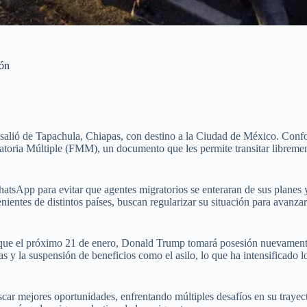
ión
alió de Tapachula, Chiapas, con destino a la Ciudad de México. Conform
oria Múltiple (FMM), un documento que les permite transitar libremente
tsApp para evitar que agentes migratorios se enteraran de sus planes y 
nientes de distintos países, buscan regularizar su situación para avanza
ya que el próximo 21 de enero, Donald Trump tomará posesión nuevame
as y la suspensión de beneficios como el asilo, lo que ha intensificado l
car mejores oportunidades, enfrentando múltiples desafíos en su trayecto.