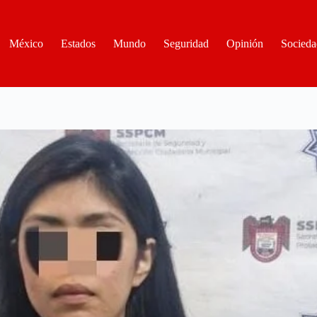
México
Estados
Mundo
Seguridad
Opinión
Socieda