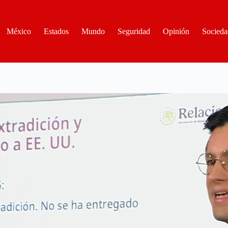
México
Estados
Mundo
Seguridad
Opinión
Socieda