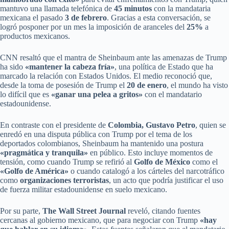
mantuvo una llamada telefónica de
45 minutos
con la mandataria
mexicana el pasado
3 de febrero
. Gracias a esta conversación, se
logró posponer por un mes la imposición de aranceles del
25%
a
productos mexicanos.
CNN resaltó que el mantra de Sheinbaum ante las amenazas de Trump
ha sido
«mantener la cabeza fría»
, una política de Estado que ha
marcado la relación con Estados Unidos. El medio reconoció que,
desde la toma de posesión de Trump el
20 de enero
, el mundo ha visto
lo difícil que es
«ganar una pelea a gritos»
con el mandatario
estadounidense.
En contraste con el presidente de
Colombia, Gustavo Petro
, quien se
enredó en una disputa pública con Trump por el tema de los
deportados colombianos, Sheinbaum ha mantenido una postura
«pragmática y tranquila»
en público. Esto incluye momentos de
tensión, como cuando Trump se refirió al
Golfo de México
como el
«Golfo de América»
o cuando catalogó a los cárteles del narcotráfico
como
organizaciones terroristas
, un acto que podría justificar el uso
de fuerza militar estadounidense en suelo mexicano.
Por su parte,
The Wall Street Journal
reveló, citando fuentes
cercanas al gobierno mexicano, que para negociar con Trump
«hay