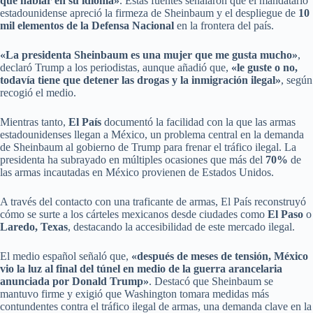
que hablar en su idioma»
. Estas fuentes señalaron que el mandatario
estadounidense apreció la firmeza de Sheinbaum y el despliegue de
10
mil elementos de la Defensa Nacional
en la frontera del país.
«La presidenta Sheinbaum es una mujer que me gusta mucho»
,
declaró Trump a los periodistas, aunque añadió que,
«le guste o no,
todavía tiene que detener las drogas y la inmigración ilegal»
, según
recogió el medio.
Mientras tanto,
El País
documentó la facilidad con la que las armas
estadounidenses llegan a México, un problema central en la demanda
de Sheinbaum al gobierno de Trump para frenar el tráfico ilegal. La
presidenta ha subrayado en múltiples ocasiones que más del
70%
de
las armas incautadas en México provienen de Estados Unidos.
A través del contacto con una traficante de armas, El País reconstruyó
cómo se surte a los cárteles mexicanos desde ciudades como
El Paso
o
Laredo, Texas
, destacando la accesibilidad de este mercado ilegal.
El medio español señaló que,
«después de meses de tensión, México
vio la luz al final del túnel en medio de la guerra arancelaria
anunciada por Donald Trump»
. Destacó que Sheinbaum se
mantuvo firme y exigió que Washington tomara medidas más
contundentes contra el tráfico ilegal de armas, una demanda clave en la