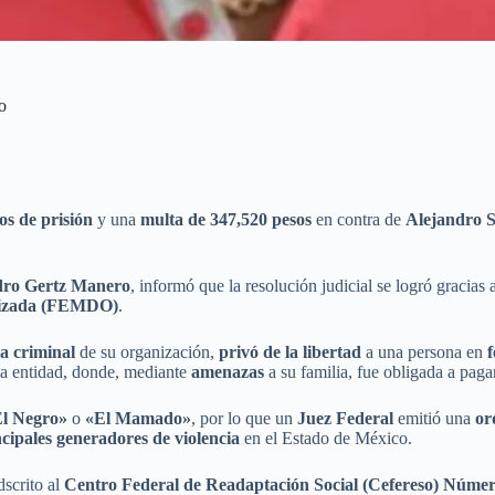
o
os de prisión
y una
multa de 347,520 pesos
en contra de
Alejandro 
dro Gertz Manero
, informó que la resolución judicial se logró gracias 
anizada (FEMDO)
.
la criminal
de su organización,
privó de la libertad
a una persona en
a entidad, donde, mediante
amenazas
a su familia, fue obligada a pag
l Negro»
o
«El Mamado»
, por lo que un
Juez Federal
emitió una
or
ncipales generadores de violencia
en el Estado de México.
dscrito al
Centro Federal de Readaptación Social (Cefereso) Número