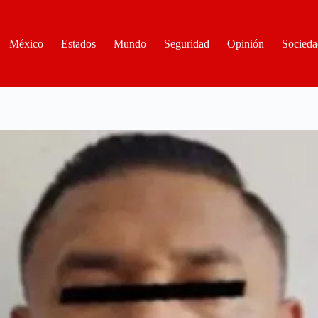
México
Estados
Mundo
Seguridad
Opinión
Socieda