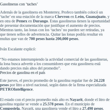
Gasolineras con ‘taches’
Además de la gasolinera en Monterrey, Profeco también colocó un
‘tache’ en una estación de la marca
Chevron
en
León, Guanajuato
, y
en otra de
Pemex
en
Durango
. Estas gasolineras tienen la oportunidad
de presentar documentación que justifique el aumento de precios.
Mientras tanto, las lonas con los ‘taches’ no pueden ser retiradas, ya
que tienen sellos de advertencia. Quitar las lonas podría resultar en
multas que van de
700 pesos hasta 200,000 pesos
.
Iván Escalante explicó:
“No estamos interrumpiendo la actividad comercial de las gasolineras,
la lona busca advertir a los consumidores que esta gasolinera está
dando precios más altos del promedio”.
Precios de gasolina en el país
Este jueves, el precio promedio de la gasolina regular fue de
24.228
pesos
por litro a nivel nacional, según datos de la firma especializada
PETROIntelligence
.
El estado con el precio promedio más alto es
Nayarit
, donde el litro de
gasolina regular se vende a
25.578 pesos
. En el municipio de
Compostela
, Nayarit, una gasolinera vende el litro a
27.490 pesos
.