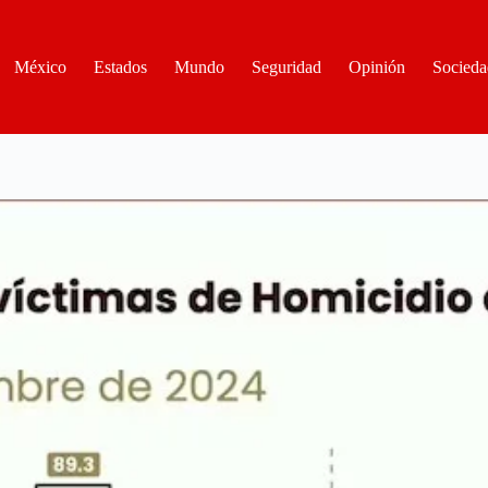
México
Estados
Mundo
Seguridad
Opinión
Socieda