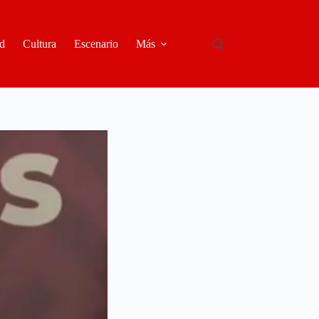
d
Cultura
Escenario
Más