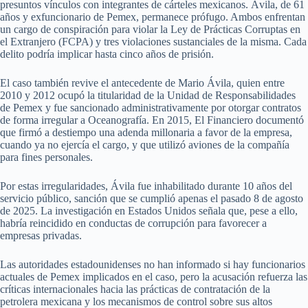
presuntos vínculos con integrantes de cárteles mexicanos. Ávila, de 61
años y exfuncionario de Pemex, permanece prófugo. Ambos enfrentan
un cargo de conspiración para violar la Ley de Prácticas Corruptas en
el Extranjero (FCPA) y tres violaciones sustanciales de la misma. Cada
delito podría implicar hasta cinco años de prisión.
El caso también revive el antecedente de Mario Ávila, quien entre
2010 y 2012 ocupó la titularidad de la Unidad de Responsabilidades
de Pemex y fue sancionado administrativamente por otorgar contratos
de forma irregular a Oceanografía. En 2015, El Financiero documentó
que firmó a destiempo una adenda millonaria a favor de la empresa,
cuando ya no ejercía el cargo, y que utilizó aviones de la compañía
para fines personales.
Por estas irregularidades, Ávila fue inhabilitado durante 10 años del
servicio público, sanción que se cumplió apenas el pasado 8 de agosto
de 2025. La investigación en Estados Unidos señala que, pese a ello,
habría reincidido en conductas de corrupción para favorecer a
empresas privadas.
Las autoridades estadounidenses no han informado si hay funcionarios
actuales de Pemex implicados en el caso, pero la acusación refuerza las
críticas internacionales hacia las prácticas de contratación de la
petrolera mexicana y los mecanismos de control sobre sus altos