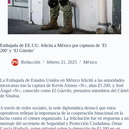
Embajada de EE.UU. felicita a México por capturas de ‘El
200’ y ‘El Güerito’
Redacción
febrero 21, 2025
México
La Embajada de Estados Unidos en México felicitó a las autoridades
mexicanas tras la captura de Kevin Alonso «N», alias
El 200
, y José
Ángel «N», conocido como
El Güerito
, presuntos miembros del Cártel
de Sinaloa.
A través de redes sociales, la sede diplomática destacó que estos
operativos reflejan la importancia de la cooperación binacional en la
lucha contra el crimen organizado. La felicitación fue en respuesta a un
mensaje del secretario de Seguridad y Protección Ciudadana, Omar
García Harfuch, quien informó sobre la detención de
El 200
en un