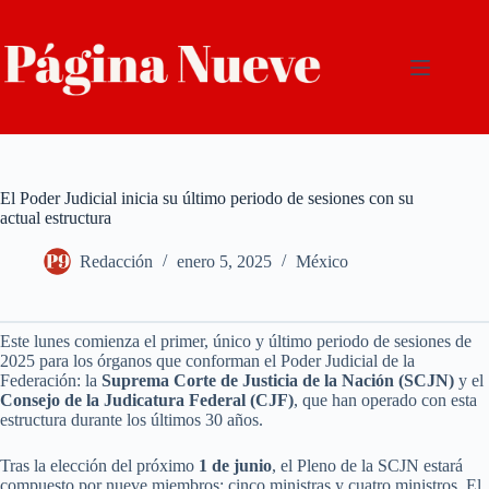
Saltar
al
contenido
El Poder Judicial inicia su último periodo de sesiones con su
actual estructura
Redacción
enero 5, 2025
México
Este lunes comienza el primer, único y último periodo de sesiones de
2025 para los órganos que conforman el Poder Judicial de la
Federación: la
Suprema Corte de Justicia de la Nación (SCJN)
y el
Consejo de la Judicatura Federal (CJF)
, que han operado con esta
estructura durante los últimos 30 años.
Tras la elección del próximo
1 de junio
, el Pleno de la SCJN estará
compuesto por nueve miembros: cinco ministras y cuatro ministros. El