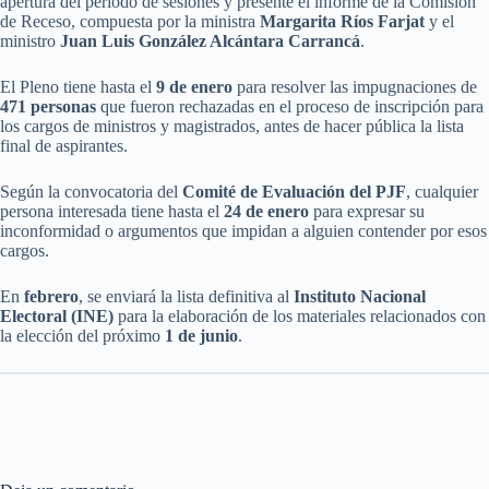
apertura del periodo de sesiones y presente el informe de la Comisión
de Receso, compuesta por la ministra
Margarita Ríos Farjat
y el
ministro
Juan Luis González Alcántara Carrancá
.
El Pleno tiene hasta el
9 de enero
para resolver las impugnaciones de
471 personas
que fueron rechazadas en el proceso de inscripción para
los cargos de ministros y magistrados, antes de hacer pública la lista
final de aspirantes.
Según la convocatoria del
Comité de Evaluación del PJF
, cualquier
persona interesada tiene hasta el
24 de enero
para expresar su
inconformidad o argumentos que impidan a alguien contender por esos
cargos.
En
febrero
, se enviará la lista definitiva al
Instituto Nacional
Electoral (INE)
para la elaboración de los materiales relacionados con
la elección del próximo
1 de junio
.