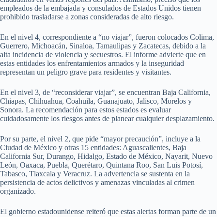
empleados de la embajada y consulados de Estados Unidos tienen
prohibido trasladarse a zonas consideradas de alto riesgo.
En el nivel 4, correspondiente a “no viajar”, fueron colocados Colima,
Guerrero, Michoacán, Sinaloa, Tamaulipas y Zacatecas, debido a la
alta incidencia de violencia y secuestros. El informe advierte que en
estas entidades los enfrentamientos armados y la inseguridad
representan un peligro grave para residentes y visitantes.
En el nivel 3, de “reconsiderar viajar”, se encuentran Baja California,
Chiapas, Chihuahua, Coahuila, Guanajuato, Jalisco, Morelos y
Sonora. La recomendación para estos estados es evaluar
cuidadosamente los riesgos antes de planear cualquier desplazamiento.
Por su parte, el nivel 2, que pide “mayor precaución”, incluye a la
Ciudad de México y otras 15 entidades: Aguascalientes, Baja
California Sur, Durango, Hidalgo, Estado de México, Nayarit, Nuevo
León, Oaxaca, Puebla, Querétaro, Quintana Roo, San Luis Potosí,
Tabasco, Tlaxcala y Veracruz. La advertencia se sustenta en la
persistencia de actos delictivos y amenazas vinculadas al crimen
organizado.
El gobierno estadounidense reiteró que estas alertas forman parte de un