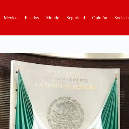
México
Estados
Mundo
Seguridad
Opinión
Socieda