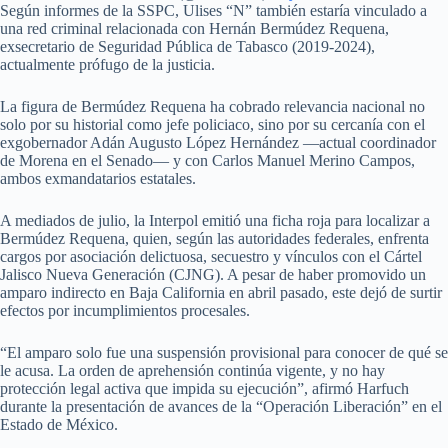
Según informes de la SSPC, Ulises “N” también estaría vinculado a
una red criminal relacionada con Hernán Bermúdez Requena,
exsecretario de Seguridad Pública de Tabasco (2019-2024),
actualmente prófugo de la justicia.
La figura de Bermúdez Requena ha cobrado relevancia nacional no
solo por su historial como jefe policiaco, sino por su cercanía con el
exgobernador Adán Augusto López Hernández —actual coordinador
de Morena en el Senado— y con Carlos Manuel Merino Campos,
ambos exmandatarios estatales.
A mediados de julio, la Interpol emitió una ficha roja para localizar a
Bermúdez Requena, quien, según las autoridades federales, enfrenta
cargos por asociación delictuosa, secuestro y vínculos con el Cártel
Jalisco Nueva Generación (CJNG). A pesar de haber promovido un
amparo indirecto en Baja California en abril pasado, este dejó de surtir
efectos por incumplimientos procesales.
“El amparo solo fue una suspensión provisional para conocer de qué se
le acusa. La orden de aprehensión continúa vigente, y no hay
protección legal activa que impida su ejecución”, afirmó Harfuch
durante la presentación de avances de la “Operación Liberación” en el
Estado de México.