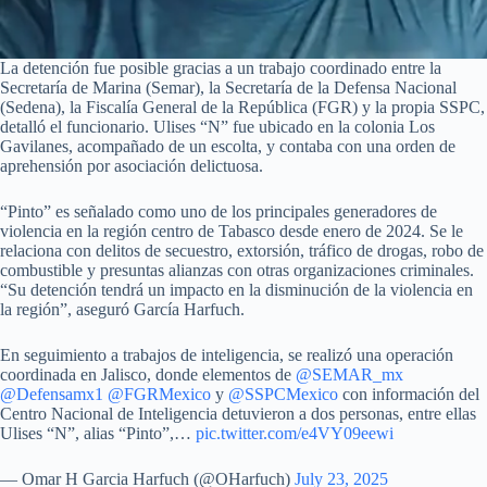
La detención fue posible gracias a un trabajo coordinado entre la
Secretaría de Marina (Semar), la Secretaría de la Defensa Nacional
(Sedena), la Fiscalía General de la República (FGR) y la propia SSPC,
detalló el funcionario. Ulises “N” fue ubicado en la colonia Los
Gavilanes, acompañado de un escolta, y contaba con una orden de
aprehensión por asociación delictuosa.
“Pinto” es señalado como uno de los principales generadores de
violencia en la región centro de Tabasco desde enero de 2024. Se le
relaciona con delitos de secuestro, extorsión, tráfico de drogas, robo de
combustible y presuntas alianzas con otras organizaciones criminales.
“Su detención tendrá un impacto en la disminución de la violencia en
la región”, aseguró García Harfuch.
En seguimiento a trabajos de inteligencia, se realizó una operación
coordinada en Jalisco, donde elementos de
@SEMAR_mx
@Defensamx1
@FGRMexico
y
@SSPCMexico
con información del
Centro Nacional de Inteligencia detuvieron a dos personas, entre ellas
Ulises “N”, alias “Pinto”,…
pic.twitter.com/e4VY09eewi
— Omar H Garcia Harfuch (@OHarfuch)
July 23, 2025