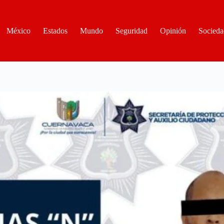
México
Estados
Mundo
Seguridad
Opinión
Socieda