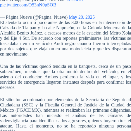
pic.twitter.com/O53nN0pSOB
— Página Nueve (@Pagina_Nueve)
May 20, 2025
El atentado ocurrió poco antes de las 8:00 horas en la intersección de
Calzada de Tlalpan y la calle Napoleón, en la Colonia Moderna de la
Alcaldía Benito Juárez, a escasos metros de la estación del Metro Xola
y del Eje 4 Sur. De acuerdo con reportes preliminares, las víctimas se
trasladaban en un vehículo Audi negro cuando fueron interceptadas
por dos sujetos que viajaban en una motocicleta y que les dispararon
en movimiento.
Una de las víctimas quedó tendida en la banqueta, cerca de un paso
subterráneo, mientras que la otra murió dentro del vehículo, en el
asiento del conductor. Ambos perdieron la vida en el lugar, y los
servicios de emergencia llegaron instantes después para confirmar los
decesos.
El sitio fue acordonado por elementos de la Secretaría de Seguridad
Ciudadana (SSC) y la Fiscalía General de Justicia de la Ciudad de
México (FGJCDMX), mientras se realizaban las primeras diligencias.
Las autoridades han iniciado el análisis de las cámaras de
videovigilancia para identificar a los agresores, quienes huyeron tras el
ataque. Hasta el momento, no se ha reportado ninguna persona