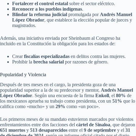
Fortalecer el control estatal
sobre el sector eléctrico.
Reconocer a los pueblos indígenas
.
Blindar la reforma judicial
promulgada por
Andrés Manuel
López Obrador
, que establece la elección popular de jueces y
magistrados.
Además, una iniciativa enviada por Sheinbaum al Congreso ha
incluido en la Constitución la obligación para los estados de:
Crear
fiscalías especializadas
en delitos contra las mujeres.
Prohibir la
brecha salarial
por razones de género.
Popularidad y Violencia
Después de tres meses en el cargo, la presidenta goza de una
popularidad superior a la de su predecesor y mentor,
Andrés Manuel
López Obrador
. Según una encuesta de la firma
Enkoll
, el
80%
de
los mexicanos aprueba su trabajo como presidenta, con un
51%
que lo
califica como «mucho» y un
29%
como «un poco».
Los primeros meses de su mandato estuvieron marcados por violentos
enfrentamientos entre dos facciones del
cártel de Sinaloa
, que dejaron
651 muertos
y
513 desaparecidos
entre el
9 de septiembre
y el
31
de diciembre de 2024
, según un informe oficial citado por el diario