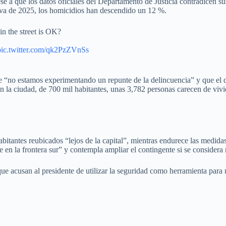
 a que los datos oficiales del Departamento de Justicia contradicen sus
ue va de 2025, los homicidios han descendido un 12 %.
in the street is OK?
pic.twitter.com/qk2PzZVnSs
 “no estamos experimentando un repunte de la delincuencia” y que el d
a ciudad, de 700 mil habitantes, unas 3,782 personas carecen de vivie
antes reubicados “lejos de la capital”, mientras endurece las medidas 
 en la frontera sur” y contempla ampliar el contingente si se considera 
 acusan al presidente de utilizar la seguridad como herramienta para mil