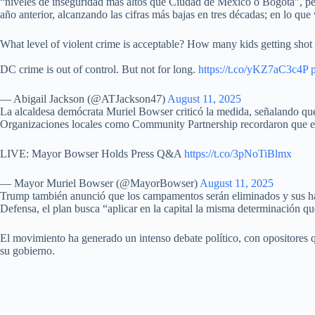
“niveles de inseguridad más altos que Ciudad de México o Bogotá”, pese
año anterior, alcanzando las cifras más bajas en tres décadas; en lo q
What level of violent crime is acceptable? How many kids getting shot 
DC crime is out of control. But not for long.
https://t.co/yKZ7aC3c4P
— Abigail Jackson (@ATJackson47)
August 11, 2025
La alcaldesa demócrata Muriel Bowser criticó la medida, señalando que
Organizaciones locales como Community Partnership recordaron que en l
LIVE: Mayor Bowser Holds Press Q&A
https://t.co/3pNoTiBlmx
— Mayor Muriel Bowser (@MayorBowser)
August 11, 2025
Trump también anunció que los campamentos serán eliminados y sus habit
Defensa, el plan busca “aplicar en la capital la misma determinación que
El movimiento ha generado un intenso debate político, con opositores que
su gobierno.