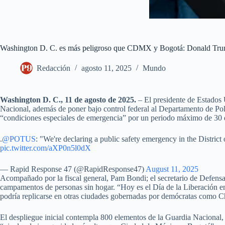
Washington D. C. es más peligroso que CDMX y Bogotá: Donald Tr
Redacción
agosto 11, 2025
Mundo
Washington D. C., 11 de agosto de 2025.
– El presidente de Estados 
Nacional, además de poner bajo control federal al Departamento de P
“condiciones especiales de emergencia” por un periodo máximo de 30 
.
@POTUS
: "We're declaring a public safety emergency in the Distri
pic.twitter.com/aXP0n5l0dX
— Rapid Response 47 (@RapidResponse47)
August 11, 2025
Acompañado por la fiscal general, Pam Bondi; el secretario de Defensa,
campamentos de personas sin hogar. “Hoy es el Día de la Liberación en
podría replicarse en otras ciudades gobernadas por demócratas como 
El despliegue inicial contempla 800 elementos de la Guardia Nacional, r