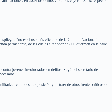
 afirmaciones: en 2024 los delitos violentos cayeron 35 % respecto al
espliegue “no es el uso más eficiente de la Guardia Nacional”.
nda permanente, de las cuales alrededor de 800 duermen en la calle.
contra jóvenes involucrados en delitos. Según el secretario de
necesario.
itarizar ciudades de oposición y distraer de otros frentes críticos de