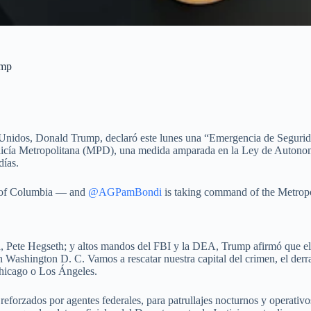
ump
Unidos, Donald Trump, declaró este lunes una “Emergencia de Seguridad
olicía Metropolitana (MPD), una medida amparada en la Ley de Autono
días.
ct of Columbia — and
@AGPamBondi
is taking command of the Metropo
 Pete Hegseth; y altos mandos del FBI y la DEA, Trump afirmó que el ob
 Washington D. C. Vamos a rescatar nuestra capital del crimen, el derr
Chicago o Los Ángeles.
eforzados por agentes federales, para patrullajes nocturnos y operativos