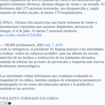
generó tormentas eléctricas, intensas ráfagas de viento y un tornado. El
fenómeno dejó 275 personas lesionadas, una desaparecida y, según
reportes de medios locales, al menos 170 hospitalizados.
CHINA.- Destrucción masiva tras una fuerte tormenta de viento e
inundaciones repentinas que azotaron Jingdezhen, provincia de
Jiangxi, el 4 de julio. Al menos 5 personas murieron.
pic.twitter.com/fevUZ0sJR6
— SR490 (@shamrock_490)
July 7, 2026
Ante la emergencia, el presidente Xi Jinping instruyó a las autoridades
a realizar «todos los esfuerzos posibles» para las labores de rescate,
atención de los heridos y reubicación de los habitantes afectados,
además de reforzar las acciones de prevención y respuesta ante nuevos
fenómenos meteorológicos.
Las autoridades chinas informaron que continúan evaluando la
magnitud de los daños, mientras equipos de emergencia permanecen
desplegados en las zonas afectadas para apoyar a la población y
restablecer los servicios.
VIOLENTO TORNADO EN CHINA
🇨🇳🌪️