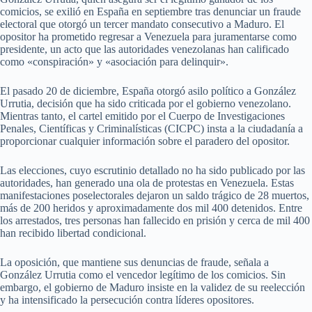
comicios, se exilió en España en septiembre tras denunciar un fraude
electoral que otorgó un tercer mandato consecutivo a Maduro. El
opositor ha prometido regresar a Venezuela para juramentarse como
presidente, un acto que las autoridades venezolanas han calificado
como «conspiración» y «asociación para delinquir».
El pasado 20 de diciembre, España otorgó asilo político a González
Urrutia, decisión que ha sido criticada por el gobierno venezolano.
Mientras tanto, el cartel emitido por el Cuerpo de Investigaciones
Penales, Científicas y Criminalísticas (CICPC) insta a la ciudadanía a
proporcionar cualquier información sobre el paradero del opositor.
Las elecciones, cuyo escrutinio detallado no ha sido publicado por las
autoridades, han generado una ola de protestas en Venezuela. Estas
manifestaciones poselectorales dejaron un saldo trágico de 28 muertos,
más de 200 heridos y aproximadamente dos mil 400 detenidos. Entre
los arrestados, tres personas han fallecido en prisión y cerca de mil 400
han recibido libertad condicional.
La oposición, que mantiene sus denuncias de fraude, señala a
González Urrutia como el vencedor legítimo de los comicios. Sin
embargo, el gobierno de Maduro insiste en la validez de su reelección
y ha intensificado la persecución contra líderes opositores.