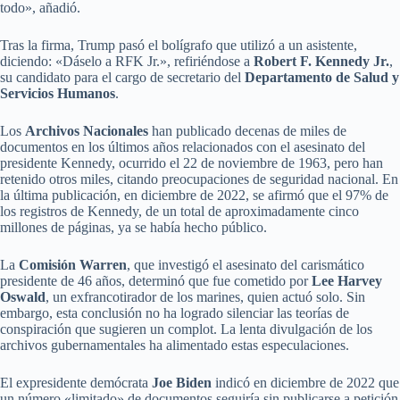
todo», añadió.
Tras la firma, Trump pasó el bolígrafo que utilizó a un asistente,
diciendo: «Dáselo a RFK Jr.», refiriéndose a
Robert F. Kennedy Jr.
,
su candidato para el cargo de secretario del
Departamento de Salud y
Servicios Humanos
.
Los
Archivos Nacionales
han publicado decenas de miles de
documentos en los últimos años relacionados con el asesinato del
presidente Kennedy, ocurrido el 22 de noviembre de 1963, pero han
retenido otros miles, citando preocupaciones de seguridad nacional. En
la última publicación, en diciembre de 2022, se afirmó que el 97% de
los registros de Kennedy, de un total de aproximadamente cinco
millones de páginas, ya se había hecho público.
La
Comisión Warren
, que investigó el asesinato del carismático
presidente de 46 años, determinó que fue cometido por
Lee Harvey
Oswald
, un exfrancotirador de los marines, quien actuó solo. Sin
embargo, esta conclusión no ha logrado silenciar las teorías de
conspiración que sugieren un complot. La lenta divulgación de los
archivos gubernamentales ha alimentado estas especulaciones.
El expresidente demócrata
Joe Biden
indicó en diciembre de 2022 que
un número «limitado» de documentos seguiría sin publicarse a petición