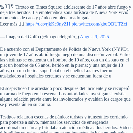
🚨🇺🇸 Tiroteo en Times Square: adolescente de 17 años abre fuego y
deja tres heridos. La emblemática zona turística de Nueva York vivió
momentos de caos y pánico en plena madrugada
Leer más 👉🏽
https://t.co/rjkKe0nyZH
pic.twitter.com/gbuQBUTZci
— Imagen del Golfo (@imagendelgolfo_)
August 9, 2025
De acuerdo con el Departamento de Policía de Nueva York (NYPD),
un joven de 17 años abrió fuego luego de una discusión verbal. Entre
las víctimas se encuentra un hombre de 19 años, con un disparo en el
pie; un hombre de 65 años, herido en la pierna; y una mujer de 18
años, con una herida superficial en el cuello. Los tres fueron
trasladados a hospitales cercanos y se encuentran fuera de u
El sospechoso fue arrestado poco después del incidente y se recuperó
un arma de fuego en la escena. Las autoridades investigan si existía
alguna relación previa entre los involucrados y evalúan los cargos que
se presentarán en su contra.
Testigos relataron escenas de pánico: turistas y transeúntes corriendo
para ponerse a salvo, mientras los servicios de emergencia
acordonaban el área y brindaban atención médica a los heridos. Videos
difundidos en redes sociales muestran impactos de bala en vehículos